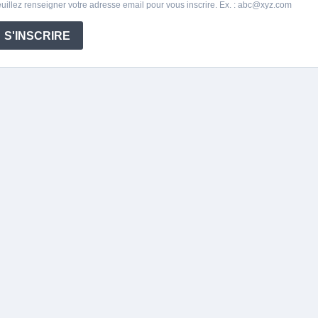
uillez renseigner votre adresse email pour vous inscrire. Ex. :
abc@xyz.com
S'INSCRIRE